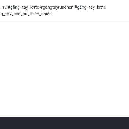
su #găng_tay_lotte #gangtayruachen #găng_tay_lotte
ng_tay_cao_su_thiên_nhiên