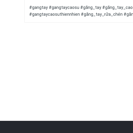
#gangtay #gangtaycaosu #găng_tay #găng_tay_cao_
#gangtaycaosuthiennhien #găng_tay_rửa_chén #gă