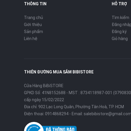
THÔNG TIN
HỖ TRỢ
Trang chủ
Tìm kiếm
Giới thiệu
Đăng nhậ
Sản phẩm
Đăng ký
Liên hệ
Giỏ hàng
THIÊN ĐƯỜNG MUA SẮM BIBISTORE
Cửa Hàng BiBiSTORE
GPKD Số: 41N8152688 - MST : 8734118987-001 (0790830
cấp ngày 15/02/2022
Địa chỉ: 902 Lạc Long Quân, Phường Tân Hoà, TP. HCM
Điện thoại:
0914868294
- Email:
salebibistore@gmail.co