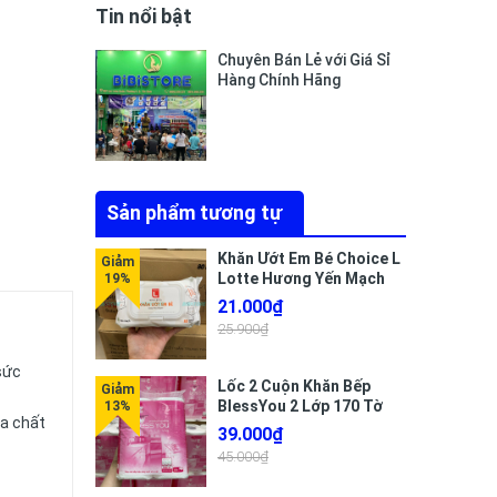
Tin nổi bật
Chuyên Bán Lẻ với Giá Sỉ
Hàng Chính Hãng
Sản phẩm tương tự
Khăn Ướt Em Bé Choice L
Lotte Hương Yến Mạch
Gói 80 Miếng
21.000₫
25.900₫
sức
Lốc 2 Cuộn Khăn Bếp
BlessYou 2 Lớp 170 Tờ
óa chất
39.000₫
45.000₫