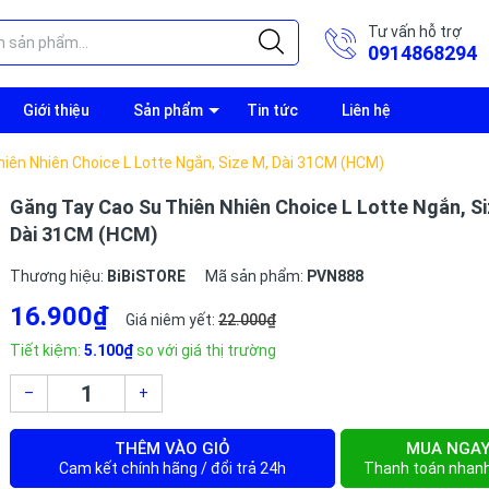
Tư vấn hỗ trợ
0914868294
Giới thiệu
Sản phẩm
Tin tức
Liên hệ
iên Nhiên Choice L Lotte Ngắn, Size M, Dài 31CM (HCM)
Găng Tay Cao Su Thiên Nhiên Choice L Lotte Ngắn, Si
Dài 31CM (HCM)
Thương hiệu:
BiBiSTORE
Mã sản phẩm:
PVN888
16.900₫
Giá niêm yết:
22.000₫
Tiết kiệm:
5.100₫
so với giá thị trường
–
+
THÊM VÀO GIỎ
MUA NGA
Cam kết chính hãng / đổi trả 24h
Thanh toán nhan