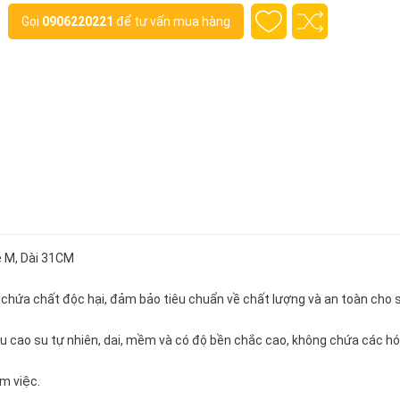
Gọi
0906220221
để tư vấn mua hàng
e M, Dài 31CM
 chứa chất độc hại, đảm bảo tiêu chuẩn về chất lượng và an toàn cho 
ệu cao su tự nhiên, dai, mềm và có độ bền chắc cao, không chứa các h
m việc.