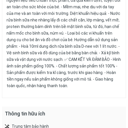
nguyên liệu tiêu chuẩn thực phẩm, đã qua kiểm định, tuyệt đối
an toàn cho sức khỏe của bé. - Mềm mại, nhẹ dịu với da tay
của mẹ và an toàn với môi trường. Diệt khuẩn hiệu quả: - Nước
rửa bình sữa nhẹ nhàng lấy đi các chất cặn, lớp màng, vết mỡ,
protein thường bám dính trên bề mặt bình sữa, từ đó, hạn chế
nấm mốc cho bình sữa, núm vú. - Loại bỏ các vi khuẩn trên
dụng cụ cho bé ăn và đồ chơi của bé. Hướng dẫn sử dụng sản
phẩm: - Hoà 10ml dung dịch rửa bình sữa D-nee với 1 lít nước. -
Vệ sinh bình sữa và đồ dùng của bé bằng bàn chải. - Xả kỹ bình
sữa và vật dụng với nước sạch. ✅ CAM KẾT VÀ ĐẢM BẢO - Hình
ảnh sản phẩm giống 100%. - Chất lượng sản phẩm tốt 100% -
Sản phẩm được kiểm tra kĩ càng, trước khi giao hàng. - Hoàn
tiền ngay nếu sản phẩm không giống với mô tả. - Giao hàng
toàn quốc, nhận hàng thanh toán.
Thông tin hữu ích
Trung tâm bảo hành