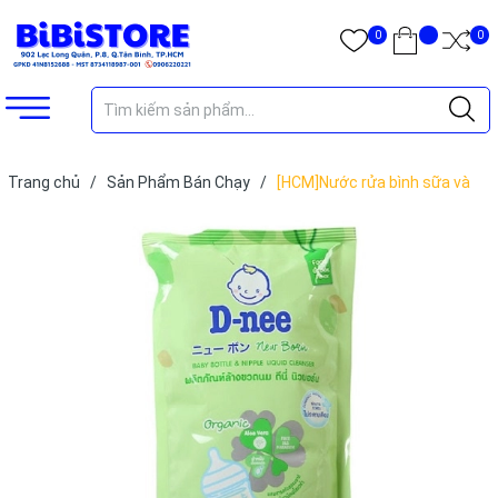
0
0
Trang chủ
/
Sản Phẩm Bán Chạy
/
[HCM]Nước rửa bình sữa và
rau củ quả DNEE