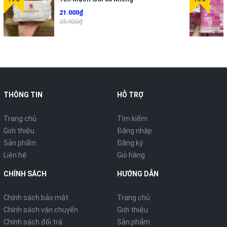
21.000₫
25.900₫
THÔNG TIN
HỖ TRỢ
Trang chủ
Tìm kiếm
Giới thiệu
Đăng nhập
Sản phẩm
Đăng ký
Liên hệ
Giỏ hàng
CHÍNH SÁCH
HƯỚNG DẪN
Chính sách bảo mật
Trang chủ
Chính sách vận chuyển
Giới thiệu
Chính sách đổi trả
Sản phẩm