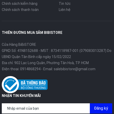
Chính sách kiểm hàng
Tin tức
Chính sách thanh toán
Liên hệ
THIÊN ĐƯỜNG MUA SẮM BIBISTORE
Cửa Hàng BiBiSTORE
GPKD Số: 41N8152688 - MST : 8734118987-001 (079083013287) Do
UBND Quận Tân Bình cấp ngày 15/02/2022
Địa chỉ: 902 Lạc Long Quân, Phường Tân Hoà, TP. HCM
Điện thoại:
0914868294
- Email:
salebibistore@gmail.com
NHẬN TIN KHUYẾN MÃI
Đăng ký