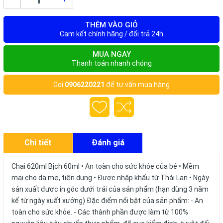
THÊM VÀO GIỎ
Cam kết chính hãng / đổi trả 24h
MUA NGAY
Thanh toán nhanh chóng
Gọi
0906220221
để tư vấn mua hàng
Chi tiết
Đánh giá
Chai 620ml Bịch 60ml • An toàn cho sức khỏe của bé • Mềm
mại cho da mẹ, tiện dụng • Được nhập khẩu từ Thái Lan • Ngày
sản xuất được in góc dưới trái của sản phẩm (hạn dùng 3 năm
kể từ ngày xuất xưởng) Đặc điểm nổi bật của sản phẩm: - An
toàn cho sức khỏe. - Các thành phần được làm từ 100%