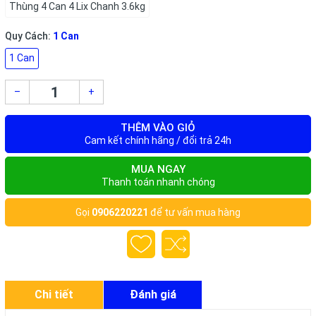
Thùng 4 Can 4 Lix Chanh 3.6kg
Quy Cách:
1 Can
1 Can
–
+
THÊM VÀO GIỎ
Cam kết chính hãng / đổi trả 24h
MUA NGAY
Thanh toán nhanh chóng
Gọi
0906220221
để tư vấn mua hàng
Chi tiết
Đánh giá