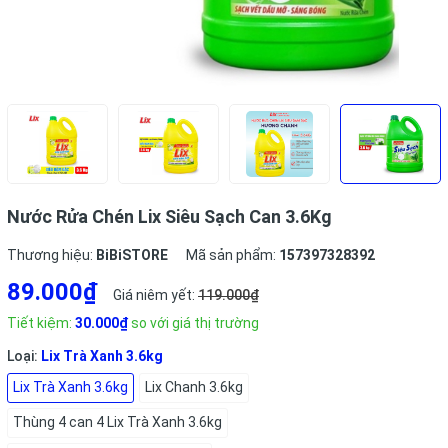
Nước Rửa Chén Lix Siêu Sạch Can 3.6Kg
Thương hiệu:
BiBiSTORE
Mã sản phẩm:
157397328392
89.000₫
Giá niêm yết:
119.000₫
Tiết kiệm:
30.000₫
so với giá thị trường
Loại:
Lix Trà Xanh 3.6kg
Lix Trà Xanh 3.6kg
Lix Chanh 3.6kg
Thùng 4 can 4 Lix Trà Xanh 3.6kg