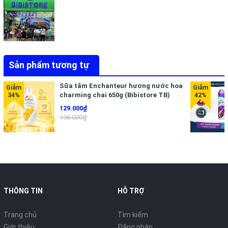
Sản phẩm tương tự
Sữa tắm Enchanteur hương nước hoa
charming chai 650g (Bibistore TB)
129.000₫
196.000₫
THÔNG TIN
HỖ TRỢ
Trang chủ
Tìm kiếm
Giới thiệu
Đăng nhập