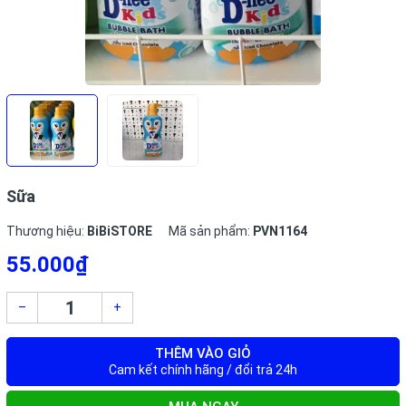
Sữa
Thương hiệu:
BiBiSTORE
Mã sản phẩm:
PVN1164
55.000₫
–
+
THÊM VÀO GIỎ
Cam kết chính hãng / đổi trả 24h