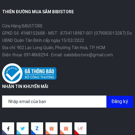
THIÊN ĐƯỜNG MUA SẮM BIBISTORE
Cửa Hàng BiBiSTORE
GPKD Số: 41N8152688 - MST : 8734118987-001 (079083013287) Do
UBND Quận Tân Bình cấp ngày 15/02/2022
Địa chỉ: 902 Lạc Long Quân, Phường Tân Hoà, TP. HCM
Điện thoại:
0914868294
- Email:
salebibistore@gmail.com
NHẬN TIN KHUYẾN MÃI
Đăng ký