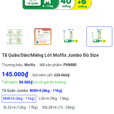
Tã Quần/Dán/Miếng Lót Molfix Jumbo Đủ Size
Thương hiệu:
Molfix
Mã sản phẩm:
PVN885
145.000₫
Giá niêm yết:
229.065₫
Tiết kiệm:
84.065₫
so với giá thị trường
Tã Quần Jumbo:
M40+6 (6kg - 11kg)
M40+6 (6kg - 11kg)
L36+6 (9kg - 13kg)
XL32+6 (12kg - 17kg)
XXL28+6 (15 - 25kg)