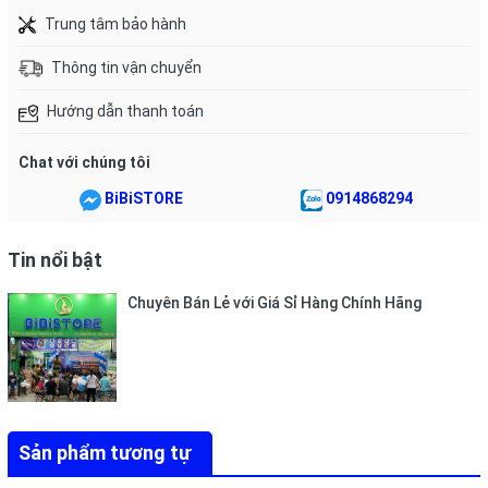
360⁰ LƯNG TƠ XỐP MƯỢT chống hằn đỏ: Lớp tơ êm mềm như
Trung tâm bảo hành
nhung, bồng bềnh ôm lấy lưng bụng và đùi bé yêu.
Thông tin vận chuyển
BỀ MẶT GỢN SÓNG XỐP MỊN KHÔ THẦN TỐC - BÔNG ORGANIC*
: Bề mặt tã Molfix với các rãnh xốp êm mềm đặc biệt có thành
Hướng dẫn thanh toán
phần từ bông Organic* giúp da của bé khô thoáng.
Chat với chúng tôi
LỚP DẪN THẤM TĂNG CƯỜNG SIÊU KHÔ THOÁNG: Lớp dẫn
thấm tăng cường thông minh khóa chặt chất lỏng bên trong,
BiBiSTORE
0914868294
giúp phân phối chất lỏng dàn đều bên trong miếng tã thay vì
dồn vào một điểm.
Tin nổi bật
VÁCH CHỐNG TRÀN KÉP XỐP MỊN: Thiết kế vách chống tràn kép
đặc biệt ngăn tràn hiệu quả.
Chuyên Bán Lẻ với Giá Sỉ Hàng Chính Hãng
VẠCH BÁO THAY TÃ THÔNG MINH: Giúp mẹ dễ dàng nhận biết
thời gian thay tã cho bé.
MIẾNG DÁN THẢI BỎ: Giúp mẹ cuốn tã lại thật tiện lợi khi vứt bỏ.
BAO BÌ UVC & KHÁNG KHUẨN 99% nhờ vào lớp bảo vệ từ vật liệu
bao bì đặc biệt. Ngoài ra, sản phẩm được khử trùng bằng Tia
Sản phẩm tương tự
Cực tím trước khi đóng gói trong dây chuyền.