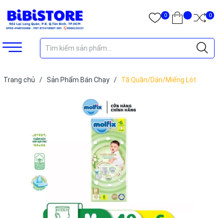
0
0
Trang chủ
/
Sản Phẩm Bán Chạy
/
Tã Quần/Dán/Miếng Lót
Molfix Jumbo Đủ Size