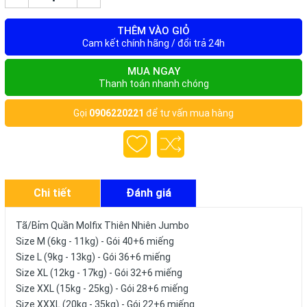
THÊM VÀO GIỎ
Cam kết chính hãng / đổi trả 24h
MUA NGAY
Thanh toán nhanh chóng
Gọi
0906220221
để tư vấn mua hàng
Chi tiết
Đánh giá
Tã/Bỉm Quần Molfix Thiên Nhiên Jumbo
Size M (6kg - 11kg) - Gói 40+6 miếng
Size L (9kg - 13kg) - Gói 36+6 miếng
Size XL (12kg - 17kg) - Gói 32+6 miếng
Size XXL (15kg - 25kg) - Gói 28+6 miếng
Size XXXL (20kg - 35kg) - Gói 22+6 miếng