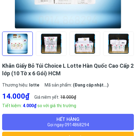
Khăn Giấy Bỏ Túi Choice L Lotte Hàn Quốc Cao Cấp 2
lớp (10 Tờ x 6 Gói) HCM
Thương hiệu:
lotte
Mã sản phẩm:
(Đang cập nhật...)
14.000₫
Giá niêm yết:
18.000₫
Tiết kiệm:
4.000₫
so với giá thị trường
HẾT HÀNG
Gọi ngay 0914868294