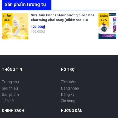
Sản phẩm tương tự
Sữa tắm Enchanteur hương nước hoa
charming chai 650g (Bibistore TB)
129.000₫
196.000₫
THÔNG TIN
HỖ TRỢ
Trang chủ
Tìm kiếm
Giới thiệu
Đăng nhập
Sản phẩm
Đăng ký
Liên hệ
Giỏ hàng
CHÍNH SÁCH
HƯỚNG DẪN